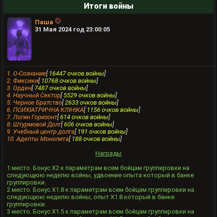
Итоги войны
Паша
31 Мая 2024 год 23:00:05
1. О-Сознание
[
16447 очков войны
]
2. Фиксики
[
10768 очков войны
]
3. Орден
[
7487 очков войны
]
4. Научный Сектор
[
5529 очков войны
]
5. Черное Братство
[
2633 очков войны
]
6. ПСИХIАТРИЧНА КЛIНIКА
[
1156 очков войны
]
7. Логин Горизонт
[
614 очков войны
]
8. Штурмовой Долг
[
606 очков войны
]
9. Учебный центр долга
[
191 очков войны
]
10. Адепты Монолита
[
188 очков войны
]
Награды
1 место. Бонус X2 к параметрам всем бойцам группировки на
следующюю неделю войны, удвоение опыта который в банке
группировки.
2 место. Бонус X1.8 к параметрам всем бойцам группировки на
следующюю неделю войны, опыт Х1.8 который в банке
группировки.
3 место. Бонус X1.5 к параметрам всем бойцам группировки на