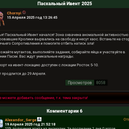
Пасхальный Ивент 2025
Chornyi
15 Апреля 2025 год 13:26:45
ья! Пасхальный Ивент начался! Зона охвачена аномальной активностью
овавшие Кролики вырвались на свободу и несут хаос. Встаньте на сто
чьего Сопротивления и помогите отбить натиск зла!
ожайте мутантов, выполняйте задания, собирайте яйца и участвуйте в
нии Пасхи. Вас ждут уникальные награды.
орт на ивент-локацию доступен с локации Росток 5-10.
 продлится до 29 Апреля.
Просмотров
8058
е можете добавить сообщение, т.к. тема закрыта!
Комментарии 6
От
Alexandor_Serge
19 Апреля 2025 год 21:52:18
25% получения арита из аномалии. За последнии 2 дня 0 артов