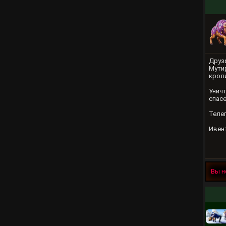
Друз
Мутир
кроли
Уничт
спасе
Телеп
Ивент
Вы н