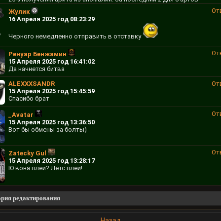
От
Жулик
16 Апреля 2025 год 08:23:29
Черного немедленно отправить в отставку
От
Ренуар Бенжамин
15 Апреля 2025 год 16:41:02
Да начнется битва
ALEXXXSANDR
От
15 Апреля 2025 год 15:45:59
Спасибо брат
От
_Avatar
15 Апреля 2025 год 13:36:50
Вот бы обмены за болты)
От
Zatecky Gul
15 Апреля 2025 год 13:28:17
Ю вона плей? Летс плей!
ория редактирования
Назад