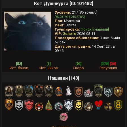
Кот Душниурга [ID:101482]
Уровень:
217 [85 трлн/0]
[85,081,996,215,678/0]
Пол:
Мужской
Ранг:
Элита
Группировка:
Поиск [главный]
VIP:
Золото
2026-08-11
Последнее обновление:
1 час. 6 мин.
52 сек.
Дата регистрации:
14 Сент 23г. в
09:46
[52]
[1]
[94]
[370]
[30]
Ист. банов
Ист. ников
Скоро
Репутация
Нашивки [143]