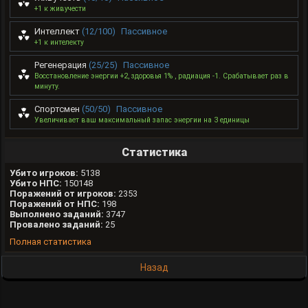
+1 к живучести
Интеллект
(12/100)
Пассивное
+1 к интелекту
Регенерация
(25/25)
Пассивное
Восстановление энергии +2, здоровья 1% , радиация -1. Срабатывает раз в
минуту.
Спортсмен
(50/50)
Пассивное
Увеличивает ваш максимальный запас энергии на 3 единицы
Статистика
Убито игроков:
5138
Убито НПС:
150148
Поражений от игроков:
2353
Поражений от НПС:
198
Выполнено заданий:
3747
Провалено заданий:
25
Полная статистика
Назад