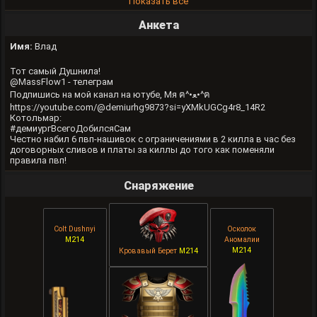
Показать все
Анкета
Имя:
Влад
Тот самый Душнила!
@MassFlow1 - телеграм
Подпишись на мой канал на ютубе, Мя ฅ^•ﻌ•^ฅ
https://youtube.com/@demiurhg9873?si=yXMkUGCg4r8_14R2
Котольмар:
#демиургВсегоДобилсяСам
Честно набил 6 пвп-нашивок с ограничениями в 2 килла в час без
договорных сливов и платы за киллы до того как поменяли
правила пвп!
Снаряжение
Colt Dushnyi
Осколок
M214
Аномалии
M214
Кровавый Берет
M214