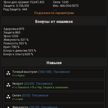
Урон доп оружия:15,647,432
Сила: 1243
Защита: 5,156,302
Вес: 466.054/5072
Рад.Защита: 444
.....
Подсказка по параметрам
Бонусы от нашивок
Здоровье:875
Защита:865
Урон:1230
Живучесть:531 %
Ловкость:533 %
Крит:790 %
Бонус к деньгам:535 %
Бонус к опыту:620 %
Навыки
Точный выстрел
(100/100)
Пассивное
+1 к Криту
Уворот
(20/20)
Пассивное
+1 к Ловкости, +1% к Рад. Защите в аномалиях
Силач
(0/25)
Пассивное
+1 к силе
Живучесть
(10/10)
Пассивное