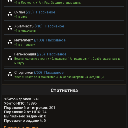
+1 к Ловкости, +1% к Рад. Защите в аномалиях
Силач
(/25)
Пассивное
+1 к силе
Живучесть
(/10)
Пассивное
+1 к живучести
Интеллект
(/100)
Пассивное
+1 к интелекту
Регенерация
(/25)
Пассивное
Восстановление энергии +2, здоровья 1% , радиация -1. Срабатывает раз в
минуту.
Спортсмен
(/50)
Пассивное
Увеличивает ваш максимальный запас энергии на 3 единицы
Статистика
Убито игроков:
243
Убито НПС:
13895
Поражений от игроков:
301
Поражений от НПС:
74
Выполнено заданий:
0
Провалено заданий:
5
Полная статистика