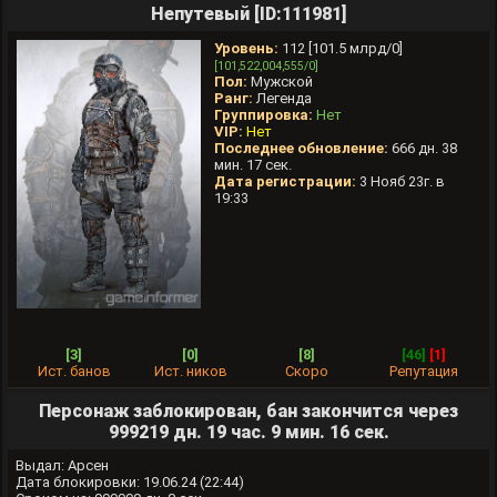
Непутевый [ID:111981]
Уровень:
112 [101.5 млрд/0]
[101,522,004,555/0]
Пол:
Мужской
Ранг:
Легенда
Группировка:
Нет
VIP:
Нет
Последнее обновление:
666 дн. 38
мин. 17 сек.
Дата регистрации:
3 Нояб 23г. в
19:33
[3]
[0]
[8]
[46]
[1]
Ист. банов
Ист. ников
Скоро
Репутация
Персонаж заблокирован, бан закончится через
999219 дн. 19 час. 9 мин. 16 сек.
Выдал: Арсен
Дата блокировки: 19.06.24 (22:44)