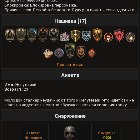
Cроком на: 999999 дн. 0 сек.
Блокировка: Блокировка персонажа.
Причина: .псж. Легкой тебе дороги. Буду рад видеть, если вдруг что
Нашивки [17]
Показать все
Анкета
Имя:
Непутевый
Возраст:
23
Молодой сталкер неудачник от того и Непутевый. Что ищет сам не
знает но надеется на светлое будущее заряжая свою винтовку.
Снаряжение
Автомат
Самоделка
Непутевого
M206