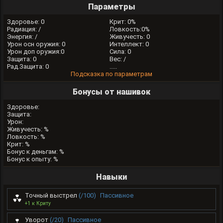
Параметры
Здоровье: 0
Крит: 0%
Радиация: /
Ловкость:0%
Энергия: /
Живучесть: 0
Урон осн оружия: 0
Интеллект: 0
Урон доп оружия:0
Сила: 0
Защита: 0
Вес: /
Рад.Защита: 0
.....
Подсказка по параметрам
Бонусы от нашивок
Здоровье:
Защита:
Урон:
Живучесть: %
Ловкость: %
Крит: %
Бонус к деньгам: %
Бонус к опыту: %
Навыки
Точный выстрел
(/100)
Пассивное
+1 к Криту
Уворот
(/20)
Пассивное