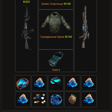
M202
Шлем Спартанца
M168
Самодельная Броня
M168
Омега