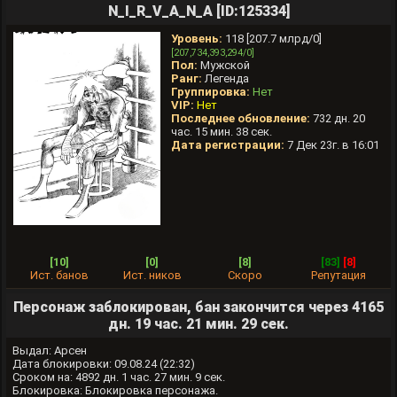
N_I_R_V_A_N_A [ID:125334]
Уровень:
118 [207.7 млрд/0]
[207,734,393,294/0]
Пол:
Мужской
Ранг:
Легенда
Группировка:
Нет
VIP:
Нет
Последнее обновление:
732 дн. 20
час. 15 мин. 38 сек.
Дата регистрации:
7 Дек 23г. в 16:01
[10]
[0]
[8]
[83]
[8]
Ист. банов
Ист. ников
Скоро
Репутация
Персонаж заблокирован, бан закончится через 4165
дн. 19 час. 21 мин. 29 сек.
Выдал: Арсен
Дата блокировки: 09.08.24 (22:32)
Cроком на: 4892 дн. 1 час. 27 мин. 9 сек.
Блокировка: Блокировка персонажа.