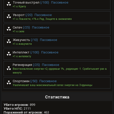
Точный выстрел
(/100)
Пассивное
+1 к Криту
Уворот
(/20)
Пассивное
+1 к Ловкости, +1% к Рад. Защите в аномалиях
Силач
(/25)
Пассивное
+1 к силе
Живучесть
(/10)
Пассивное
+1 к живучести
Интеллект
(/100)
Пассивное
+1 к интелекту
Регенерация
(/25)
Пассивное
Восстановление энергии +2, здоровья 1% , радиация -1. Срабатывает раз в
минуту.
Спортсмен
(/50)
Пассивное
Увеличивает ваш максимальный запас энергии на 3 единицы
Статистика
Убито игроков:
899
Убито НПС:
2111
Поражений от игроков:
463