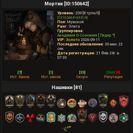
Мортик [ID:150642]
Уровень:
209 [8 трлн/0]
[7,910,268,414,931/0]
Пол:
Мужской
Ранг:
Элита
Группировка:
Академия О-Сознания [ Лидер *]
VIP:
Золото
2026-09-11
Последнее обновление:
30 мин. 22
сек.
Дата регистрации:
21 Фев 24г. в
07:30
[7]
[1]
[33]
[264]
[0]
Ист. банов
Ист. ников
Скоро
Репутация
Нашивки [81]