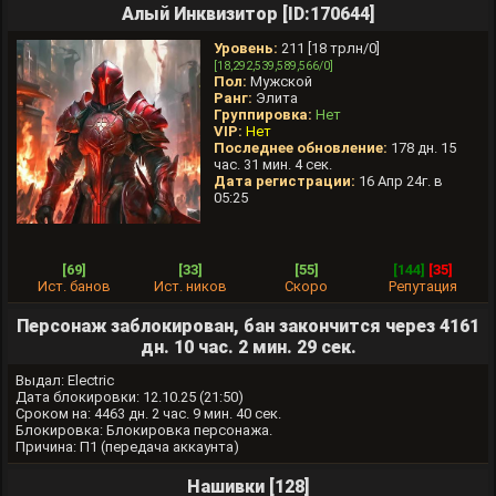
Алый Инквизитор [ID:170644]
Уровень:
211 [18 трлн/0]
[18,292,539,589,566/0]
Пол:
Мужской
Ранг:
Элита
Группировка:
Нет
VIP:
Нет
Последнее обновление:
178 дн. 15
час. 31 мин. 4 сек.
Дата регистрации:
16 Апр 24г. в
05:25
[69]
[33]
[55]
[144]
[35]
Ист. банов
Ист. ников
Скоро
Репутация
Персонаж заблокирован, бан закончится через 4161
дн. 10 час. 2 мин. 29 сек.
Выдал: Electric
Дата блокировки: 12.10.25 (21:50)
Cроком на: 4463 дн. 2 час. 9 мин. 40 сек.
Блокировка: Блокировка персонажа.
Причина: П1 (передача аккаунта)
Нашивки [128]