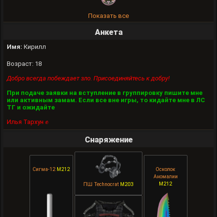
Показать все
Анкета
Имя:
Кирилл
Возраст: 18
Добро всегда побеждает зло. Присоединяйтесь к добру!
При подаче заявки на вступление в группировку пишите мне
или активным замам. Если все вне игры, то кидайте мне в ЛС
ТГ и ожидайте
Илья Тархун ✊
Снаряжение
Сигма-12
M212
Осколок
Аномалии
M212
ПШ Technocrat
M203