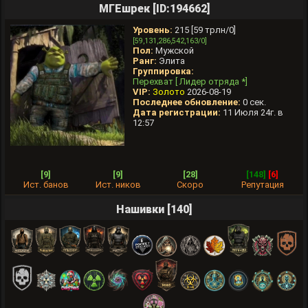
МГЕшрек [ID:194662]
Уровень:
215 [59 трлн/0]
[59,131,286,542,163/0]
Пол:
Мужской
Ранг:
Элита
Группировка:
Перехват [ Лидер отряда *]
VIP:
Золото
2026-08-19
Последнее обновление:
0 сек.
Дата регистрации:
11 Июля 24г. в
12:57
[9]
[9]
[28]
[148]
[6]
Ист. банов
Ист. ников
Скоро
Репутация
Нашивки [140]