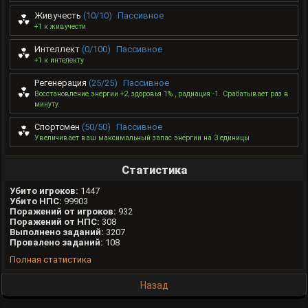
Живучесть
(10/10)
Пассивное
+1 к живучести
Интеллект
(0/100)
Пассивное
+1 к интелекту
Регенерация
(25/25)
Пассивное
Восстановление энергии +2, здоровья 1% , радиация -1. Срабатывает раз в
минуту.
Спортсмен
(50/50)
Пассивное
Увеличивает ваш максимальный запас энергии на 3 единицы
Статистика
Убито игроков:
1447
Убито НПС:
99903
Поражений от игроков:
932
Поражений от НПС:
308
Выполнено заданий:
3207
Провалено заданий:
108
Полная статистика
Назад