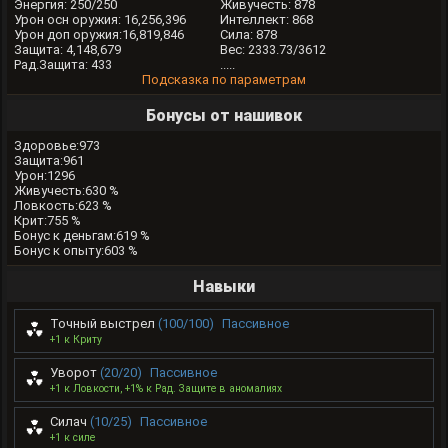
Энергия: 250/250
Живучесть: 878
Урон осн оружия: 16,256,396
Интеллект: 868
Урон доп оружия:16,819,846
Сила: 878
Защита: 4,148,679
Вес: 2333.73/3612
Рад.Защита: 433
.....
Подсказка по параметрам
Бонусы от нашивок
Здоровье:973
Защита:961
Урон:1296
Живучесть:630 %
Ловкость:623 %
Крит:755 %
Бонус к деньгам:619 %
Бонус к опыту:603 %
Навыки
Точный выстрел
(100/100)
Пассивное
+1 к Криту
Уворот
(20/20)
Пассивное
+1 к Ловкости, +1% к Рад. Защите в аномалиях
Силач
(10/25)
Пассивное
+1 к силе