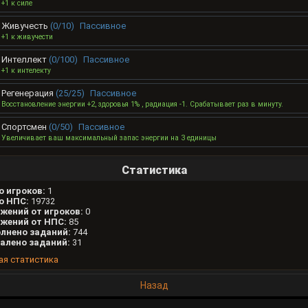
+1 к силе
Живучесть
(0/10)
Пассивное
+1 к живучести
Интеллект
(0/100)
Пассивное
+1 к интелекту
Регенерация
(25/25)
Пассивное
Восстановление энергии +2, здоровья 1% , радиация -1. Срабатывает раз в минуту.
Спортсмен
(0/50)
Пассивное
Увеличивает ваш максимальный запас энергии на 3 единицы
Статистика
о игроков:
1
о НПС:
19732
жений от игроков:
0
жений от НПС:
85
лнено заданий:
744
алено заданий:
31
ая статистика
Назад