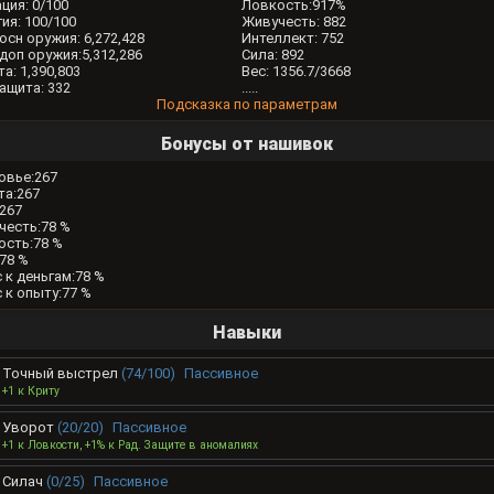
ция: 0/100
Ловкость:917%
ия: 100/100
Живучесть: 882
осн оружия: 6,272,428
Интеллект: 752
доп оружия:5,312,286
Сила: 892
а: 1,390,803
Вес: 1356.7/3668
ащита: 332
.....
Подсказка по параметрам
Бонусы от нашивок
овье:267
та:267
267
честь:78 %
ость:78 %
78 %
 к деньгам:78 %
 к опыту:77 %
Навыки
Точный выстрел
(74/100)
Пассивное
+1 к Криту
Уворот
(20/20)
Пассивное
+1 к Ловкости, +1% к Рад. Защите в аномалиях
Силач
(0/25)
Пассивное