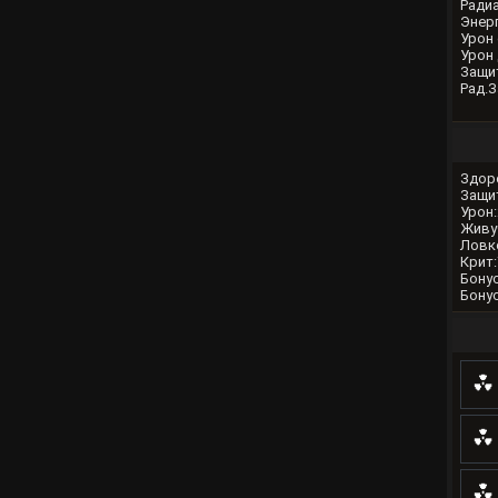
Радиа
Энерг
Урон 
Урон 
Защит
Рад.З
Здор
Защи
Урон:
Живу
Ловк
Крит:
Бонус
Бонус