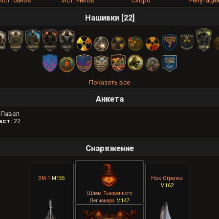
Ист. банов
Ист. ников
Скоро
Репутаци
Нашивки [22]
Показать все
Анкета
Павел
аст:
22
Снаряжение
ЭМ-1
M155
Нож Стрелка
M162
Шлем Тыквенного
Легионера
M147