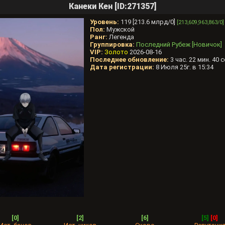
Канеки Кен [ID:271357]
Уровень:
119 [213.6 млрд/0]
[213,609,963,863/0]
Пол:
Мужской
Ранг:
Легенда
Группировка:
Последний Рубеж [Новичок]
VIP:
Золото
2026-08-16
Последнее обновление:
3 час. 22 мин. 40 с
Дата регистрации:
8 Июля 25г. в 15:34
[0]
[2]
[6]
[5]
[0]