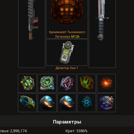
Бронежилет Тыквенного
Легионера
M126
Детектор Око-1
Параметры
вье: 2,896,174
Крит: 3386%