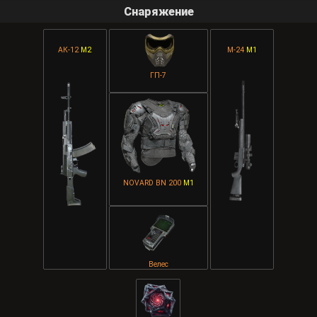
Снаряжение
АК-12
M2
М-24
M1
ГП-7
NOVARD BN 200
M1
Велес