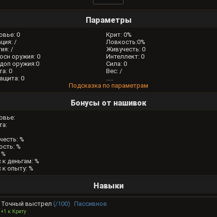
Параметры
овье: 0
Крит: 0%
ция: /
Ловкость:0%
ия: /
Живучесть: 0
осн оружия: 0
Интеллект: 0
доп оружия:0
Сила: 0
а: 0
Вес: /
ащита: 0
.....
Подсказка по параметрам
Бонусы от нашивок
овье:
та:
честь: %
ость: %
 %
 к деньгам: %
 к опыту: %
Навыки
Точный выстрел
(/100)
Пассивное
+1 к Криту