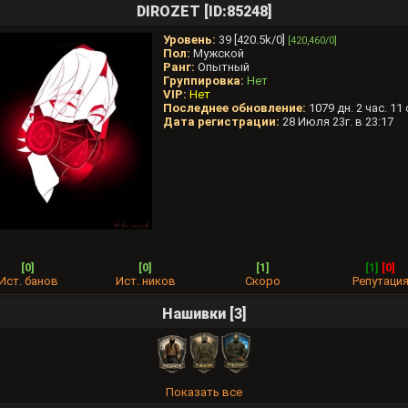
DIROZET [ID:85248]
Уровень:
39 [420.5k/0]
[420,460/0]
Пол:
Мужской
Ранг:
Опытный
Группировка:
Нет
VIP:
Нет
Последнее обновление:
1079 дн. 2 час. 11 
Дата регистрации:
28 Июля 23г. в 23:17
[0]
[0]
[1]
[1]
[0]
Ист. банов
Ист. ников
Скоро
Репутаци
Нашивки [3]
Показать все