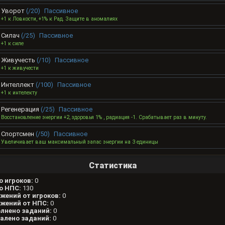
Уворот
(/20)
Пассивное
+1 к Ловкости, +1% к Рад. Защите в аномалиях
Силач
(/25)
Пассивное
+1 к силе
Живучесть
(/10)
Пассивное
+1 к живучести
Интеллект
(/100)
Пассивное
+1 к интелекту
Регенерация
(/25)
Пассивное
Восстановление энергии +2, здоровья 1% , радиация -1. Срабатывает раз в минуту.
Спортсмен
(/50)
Пассивное
Увеличивает ваш максимальный запас энергии на 3 единицы
Статистика
о игроков:
0
о НПС:
130
жений от игроков:
0
жений от НПС:
0
лнено заданий:
0
алено заданий:
0