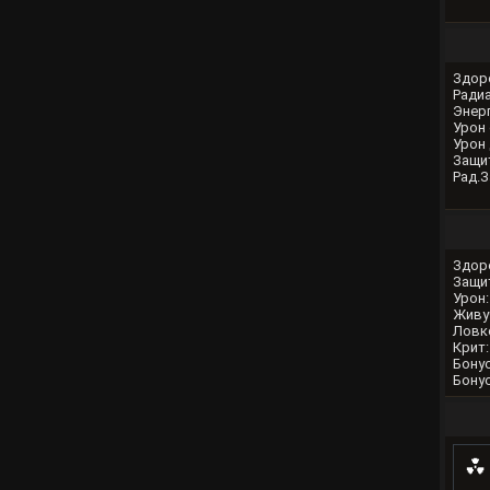
Здор
Радиа
Энерг
Урон 
Урон 
Защит
Рад.З
Здор
Защи
Урон:
Живу
Ловк
Крит:
Бонус
Бонус