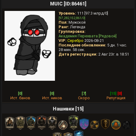
MUIC [ID:86461]
Уровень:
111 [97.3 млрд/0]
[97,282,152,861/0]
Пол:
Мужской
Ранг:
Легенда
Группировка:
Академия Перехвата [Рядовой]
VIP:
Серебро
2026-08-21
Последнее обновление:
5 дн. 1 час.
28 мин. 58 сек.
Дата регистрации:
2 Авг 23г. в 18:51
[0]
[0]
[7]
[15]
[0]
Ист. банов
Ист. ников
Скоро
Репутация
Нашивки [15]