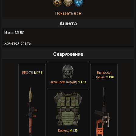
Показать все
Анкета
Имя:
MUIC
Хочется спать
Снаряжение
RPG-7U
M178
Винторез
Шрама
M190
Экзошлем Корунд
M139
Корунд
M139