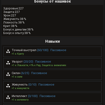
Бонусы от нашивок
Здоровье:227
Защита:227
Урон:227
Живучесть:38 %
Ловкость:38 %
Крит:38 %
Бонус к деньгам:38 %
Бонус к опыту:38 %
Навыки
Точный выстрел
(60/100)
Пассивное
+1 к Криту
Уворот
(20/20)
Пассивное
+1 к Ловкости, +1% к Рад. Защите в аномалиях
Силач
(6/25)
Пассивное
+1 к силе
Живучесть
(0/10)
Пассивное
+1 к живучести
Интеллект
(0/100)
Пассивное
+1 к интелекту