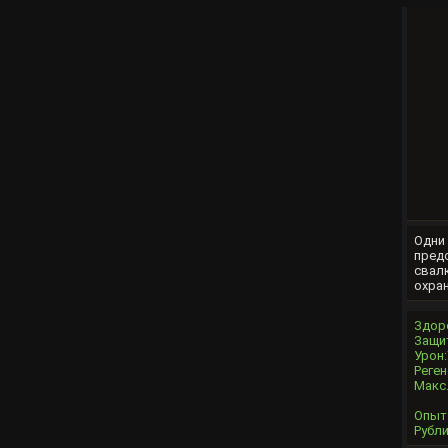
Одни 
предс
свалк
охран
Здор
Защи
Урон:
Реген
Макс.
Опыт
Рубли