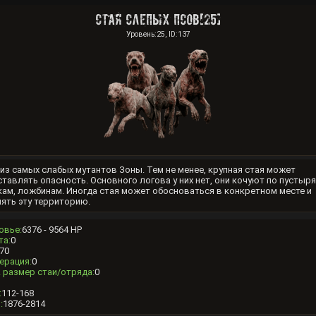
Стая Слепых Псов[25]
Уровень:25, ID:137
из самых слабых мутантов Зоны. Тем не менее, крупная стая может
тавлять опасность. Основного логова у них нет, они кочуют по пустыря
ам, ложбинам. Иногда стая может обосноваться в конкретном месте и
ять эту территорию.
овье:
6376 - 9564 HP
та:
0
70
ерация:
0
 размер стаи/отряда:
0
:
112-168
:
1876-2814