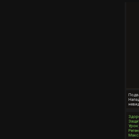
Подви
Напад
неви
Здор
Защи
Урон:
Реген
Макс.