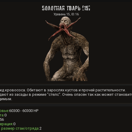
Болотная тварь [15]
Уровень:15, ID:16
д кровососа. Обитают в зарослях кустов и прочей растительности.
ают из засады в режиме "стелс". Очень опасен так как может становит
димым.
овье:
60300 - 60300 HP
та:
0
56
ерация:
0
 размер стаи/отряда:
2