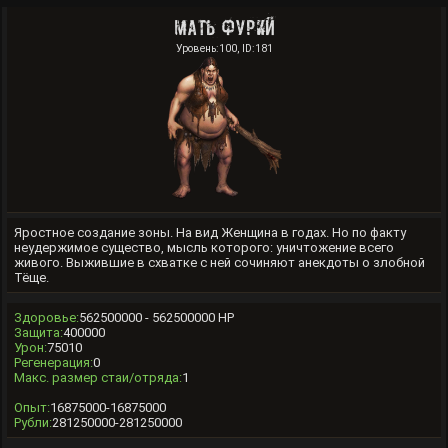
Мать Фурий
Уровень:100, ID:181
Яростное создание зоны. На вид Женщина в годах. Но по факту
неудержимое существо, мысль которого: уничтожение всего
живого. Выжившие в схватке с ней сочиняют анекдоты о злобной
Тёще.
Здоровье:
562500000 - 562500000 HP
Защита:
400000
Урон:
75010
Регенерация:
0
Макс. размер стаи/отряда:
1
Опыт:
16875000-16875000
Рубли:
281250000-281250000