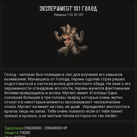
Эксперимент 101 Голод
Уровень:110, ID:197
Голод - человек был помещен в лес для изучения его навыков
выживания. Мучавшись от голода, парень одолев страх решил
подготовиться к охоте на волка для плотного обеда. Не зная о его
зараженности отведовав его плоти, парень мучился фантомными
болями превращаясь в волка. Мутант имеет 4 головы Одна
основная большая и три головы сверху, которые очень жутко
стонут и в некоторые моменты проскакивают человеческие
слова. Мутант не имеет ни глаз, ни ушей . Определяет местности и
врагов лишь на запах. Тебе очень повезло если от тебя пахнет
грязью и кровью, а не чистым телом которое он так любит.
Здоровье:
39600000 - 39600000 HP
Защита:
75000