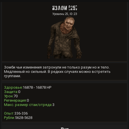
Излом [25]
Уровень:25, ID:23
Зомби чьи изменения затронули не только разум но и тело.
Медленный но сильный. В редких случаях можно встретить
группами.
Здоровье:
16878 - 16878 HP
Защита:
0
Урон:
70
Регенерация:
0
Макс. размер стаи/отряда:
3
Опыт:
336-336
Рубли:
5628-5628