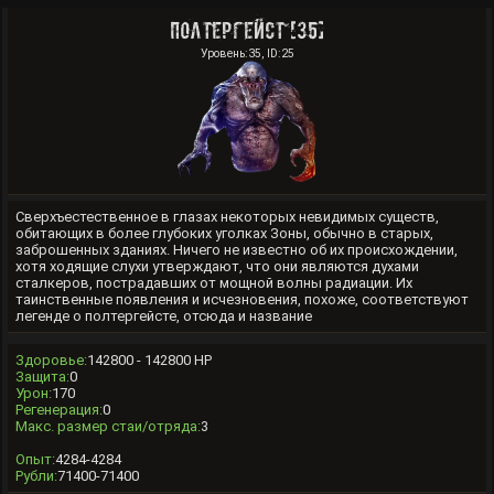
Полтергейст [35]
Уровень:35, ID:25
Сверхъестественное в глазах некоторых невидимых существ,
обитающих в более глубоких уголках Зоны, обычно в старых,
заброшенных зданиях. Ничего не известно об их происхождении,
хотя ходящие слухи утверждают, что они являются духами
сталкеров, пострадавших от мощной волны радиации. Их
таинственные появления и исчезновения, похоже, соответствуют
легенде о полтергейсте, отсюда и название
Здоровье:
142800 - 142800 HP
Защита:
0
Урон:
170
Регенерация:
0
Макс. размер стаи/отряда:
3
Опыт:
4284-4284
Рубли:
71400-71400