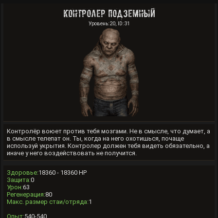
Контролер Подземный
Уровень:20, ID:31
Контролёр воюет против тебя мозгами. Не в смысле, что думает, а
в смысле телепат он. Ты, когда на него охотишься, почаще
используй укрытия. Контролер должен тебя видеть обязательно, а
иначе у него воздействовать не получится.
Здоровье:
18360 - 18360 HP
Защита:
0
Урон:
63
Регенерация:
80
Макс. размер стаи/отряда:
1
Опыт:
540-540