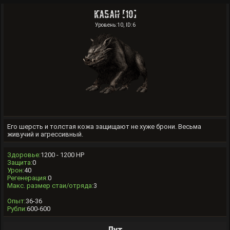
Кабан [10]
Уровень:10, ID:6
Его шерсть и толстая кожа защищают не хуже брони. Весьма
живучий и агрессивный.
Здоровье:
1200 - 1200 HP
Защита:
0
Урон:
40
Регенерация:
0
Макс. размер стаи/отряда:
3
Опыт:
36-36
Рубли:
600-600
Лут