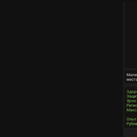
Мале
места
Здор
Защи
Урон:
Реген
Макс.
Опыт
Рубли