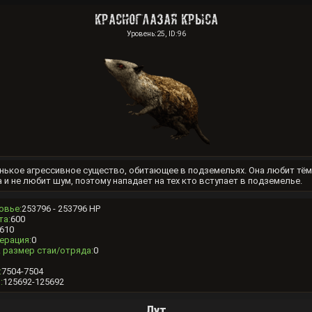
Красноглазая крыса
Уровень:25, ID:96
нькое агрессивное существо, обитающее в подземельях. Она любит тё
 и не любит шум, поэтому нападает на тех кто вступает в подземелье.
овье:
253796 - 253796 HP
та:
600
610
ерация:
0
 размер стаи/отряда:
0
:
7504-7504
:
125692-125692
Лут