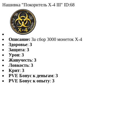
Нашивка "Покоритель Х-4 III" ID:68
Описание:
За сбор 3000 монеток Х-4
Здоровье
:
3
Защита
:
3
Урон
:
3
Живучесть
:
3
Ловкость
:
3
Крит
:
3
PVE Бонус к деньгам
:
3
PVE Бонус к опыту
:
3