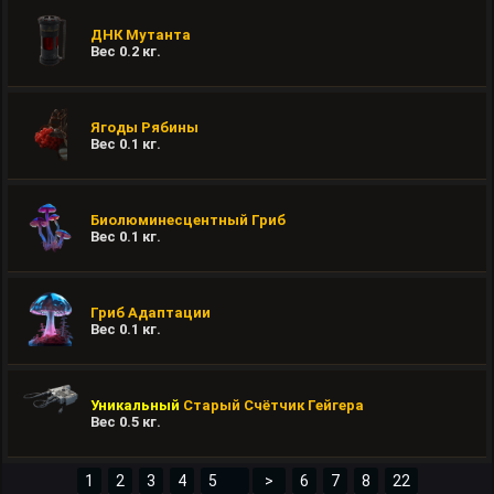
ДНК Мутанта
Вес
0.2
кг.
Ягоды Рябины
Вес
0.1
кг.
Биолюминесцентный Гриб
Вес
0.1
кг.
Гриб Адаптации
Вес
0.1
кг.
Уникальный
Старый Счётчик Гейгера
Вес
0.5
кг.
1
2
3
4
>
6
7
8
22