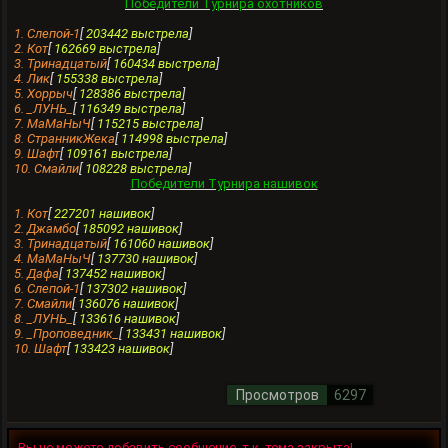
Победители Турнира охотников
1. Слепой-1
[
203442 выстрела
]
2. Кот
[
162669 выстрела
]
3. Тринaдцатый
[
160434 выстрела
]
4. Лик
[
155338 выстрела
]
5. Хоррыч
[
128386 выстрела
]
6. _ЛУНЬ_
[
116349 выстрела
]
7. МаМаНыЧ
[
115215 выстрела
]
8. СтранникЖека
[
114998 выстрела
]
9. Шафт
[
109161 выстрела
]
10. Смайли
[
108228 выстрела
]
Победители Турнира нашивок
1. Кот
[
227201 нашивок
]
2. Джамбо
[
185092 нашивок
]
3. Тринaдцатый
[
161060 нашивок
]
4. МаМаНыЧ
[
137730 нашивок
]
5. Дафа
[
137452 нашивок
]
6. Слепой-1
[
137302 нашивок
]
7. Смайли
[
136076 нашивок
]
8. _ЛУНЬ_
[
133616 нашивок
]
9. _Проповедник_
[
133431 нашивок
]
10. Шафт
[
133423 нашивок
]
Просмотров
6297
Вы не можете добавить сообщение, т.к. тема закрыта!