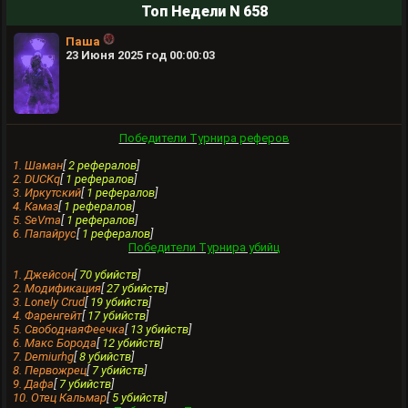
Топ Недели N 658
Паша
23 Июня 2025 год 00:00:03
Победители Турнира реферов
1. Шамaн
[
2 рефералов
]
2. DUCKq
[
1 рефералов
]
3. Иркутский
[
1 рефералов
]
4. Камаз
[
1 рефералов
]
5. SeVma
[
1 рефералов
]
6. Папайрус
[
1 рефералов
]
Победители Турнира убийц
1. Джейсон
[
70 убийств
]
2. Модификация
[
27 убийств
]
3. Lonely Crud
[
19 убийств
]
4. Фаренгейт
[
17 убийств
]
5. СвободнаяФеечка
[
13 убийств
]
6. Макс Борода
[
12 убийств
]
7. Demiurhg
[
8 убийств
]
8. Первожрец
[
7 убийств
]
9. Дафа
[
7 убийств
]
10. Отец Кальмар
[
5 убийств
]