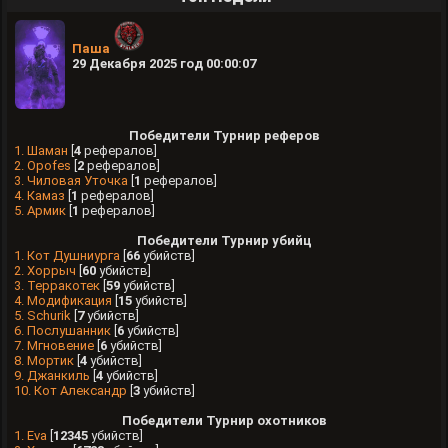
Паша
29 Декабря 2025 год 00:00:07
Победители Турнир реферов
1. Шамaн
[
4
рефералов]
2. Opofes
[
2
рефералов]
3. Чиловая Уточка
[
1
рефералов]
4. Камаз
[
1
рефералов]
5. Армик
[
1
рефералов]
Победители Турнир убийц
1. Кот Душниурга
[
66
убийств]
2. Хоррыч
[
60
убийств]
3. Терракотек
[
59
убийств]
4. Модификация
[
15
убийств]
5. Schurik
[
7
убийств]
6. Послушанник
[
6
убийств]
7. Мгновение
[
6
убийств]
8. Мортик
[
4
убийств]
9. Джанкиль
[
4
убийств]
10. Кот Александр
[
3
убийств]
Победители Турнир охотников
1. Evа
[
12345
убийств]