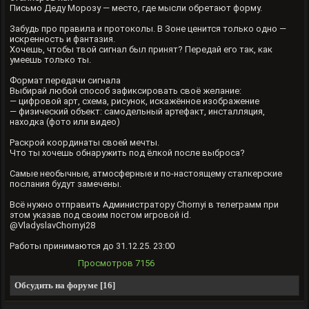
Письмо Деду Морозу — место, где мысли обретают форму.
Забудь про правила и протоколы. В Зоне ценится только одно —
искренность и фантазия.
Хочешь, чтобы твой сигнал был принят? Передай его так, как
умеешь только ты.
Формат передачи сигнала
Выбирай любой способ зафиксировать своё желание:
— цифровой арт, схема, рисунок, искажённое изображение
— физический объект: самодельный артефакт, инсталляция,
находка (фото или видео)
Раскрой координаты своей мечты.
Что ты хочешь обнаружить под ёлкой после выброса?
Самые необычные, атмосферные и по-настоящему сталкерские
послания будут замечены.
Всё нужно отправить Администратору Chornyi в телеграмм при
этом указав под своим постом игровой id.
@VladyslavChornyi28
Работы принимаются до 31.12.25. 23:00
Просмотров
7156
Обсудить на форуме [16]