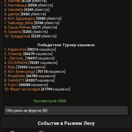
2. Хантеp
[
6728
убийств]
3. Настенька
[
6558
убийств]
4. Vendettа
[
6345
убийств]
5. цукпук
[
5682
убийств]
6. Кот Душниурга
[
5580
убийств]
7. Sakuragi_Mirai
[
5398
убийств]
8. Саша Рябчик
[
5271
убийств]
9. Смайли
[
5255
убийств]
10. Тридцатый
[
5220
убийств]
Победители Турнир нашивок
1. Кариолла
[
98214
нашивок]
2. Стингер
[
80479
нашивок]
3. _Лютый_
[
74497
нашивок]
4. COJlOMON
[
74281
нашивок]
5. Rytu
[
72943
нашивок]
6. Кот Александр
[
70118
нашивок]
7. RoyalGem
[
64783
нашивок]
8. Gambit73
[
49207
нашивок]
9. Гоyст
[
48688
нашивок]
10. Фауст из полдня
[
47799
нашивок]
Просмотров
5968
Обсудить на форуме [0]
Событие в Рыжем Лесу