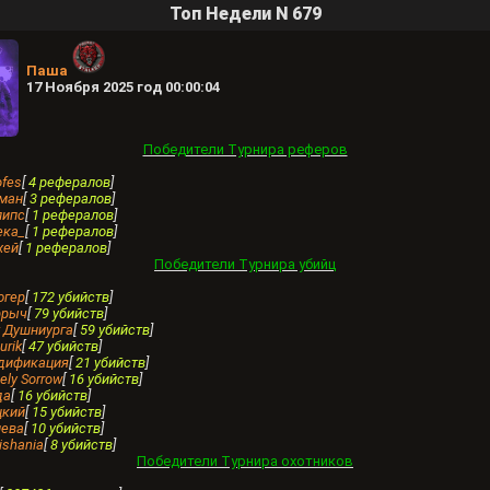
Топ Недели N 679
Паша
17 Ноября 2025 год 00:00:04
Победители Турнира реферов
ofes
[
4 рефералов
]
амaн
[
3 рефералов
]
липс
[
1 рефералов
]
ека_
[
1 рефералов
]
хей
[
1 рефералов
]
Победители Турнира убийц
югер
[
172 убийств
]
ррыч
[
79 убийств
]
т Душниурга
[
59 убийств
]
urik
[
47 убийств
]
одификация
[
21 убийств
]
nely Sorrow
[
16 убийств
]
да
[
16 убийств
]
цкий
[
15 убийств
]
нева
[
10 убийств
]
rishania
[
8 убийств
]
Победители Турнира охотников