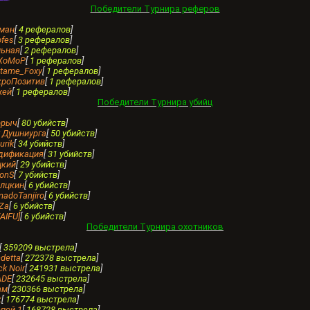
Победители Турнира реферов
амaн
[
4 рефералов
]
ofes
[
3 рефералов
]
льная
[
2 рефералов
]
уХоМоР
[
1 рефералов
]
ntame_Foxy
[
1 рефералов
]
кроПозитив
[
1 рефералов
]
хей
[
1 рефералов
]
Победители Турнира убийц
ррыч
[
80 убийств
]
т Душниурга
[
50 убийств
]
urik
[
34 убийств
]
одификация
[
31 убийств
]
цкий
[
29 убийств
]
ronS
[
7 убийств
]
илцкин
[
6 убийств
]
madoTanjiro
[
6 убийств
]
Za
[
6 убийств
]
WAIFU]
[
6 убийств
]
Победители Турнира охотников
[
359209 выстрела
]
ndettа
[
272378 выстрела
]
ck Noir
[
241931 выстрела
]
ADE
[
232645 выстрела
]
ам
[
230366 выстрела
]
к
[
176774 выстрела
]
епой-1
[
168728 выстрела
]