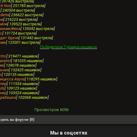
[
397426 выстрела
]
ck Noir
[
251785 выстрела
]
к
[
240504 выстрела
]
ndettа
[
236622 выстрела
]
ам
[
216223 выстрела
]
айли
[
139523 выстрела
]
ранникЖека
[
135042 выстрела
]
ic
[
131724 выстрела
]
лдат Удачи
[
131442 выстрела
]
язик
[
125301 выстрела
]
Победители Турнира нашивок
ctric
[
319471 нашивок
]
aratist
[
181035 нашивок
]
зик
[
139078 нашивок
]
льная
[
132425 нашивок
]
гс
[
120135 нашивок
]
инцесса Азула
[
118295 нашивок
]
йпер
[
111554 нашивок
]
uds
[
109125 нашивок
]
йнер
[
105524 нашивок
]
арабашка
[
102068 нашивок
]
Просмотров
6056
дить на форуме [0]
Мы в соцсетях