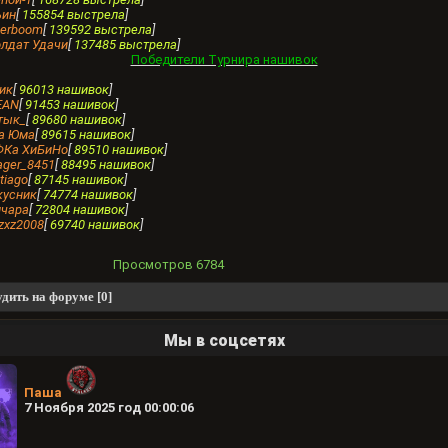
ьин
[
155854 выстрела
]
perboom
[
139592 выстрела
]
олдат Удачи
[
137485 выстрела
]
Победители Турнира нашивок
зик
[
96013 нашивок
]
EAN
[
91453 нашивок
]
тык_
[
89680 нашивок
]
га Юма
[
89615 нашивок
]
ФКа ХиБиНо
[
89510 нашивок
]
lager_8451
[
88495 нашивок
]
tiago
[
87145 нашивок
]
кусник
[
74774 нашивок
]
лчара
[
72804 нашивок
]
xzxz2008
[
69740 нашивок
]
Просмотров
6784
дить на форуме [0]
Мы в соцсетях
Паша
7 Ноября 2025 год 00:00:06