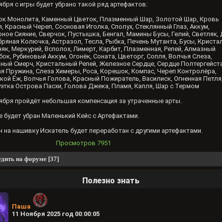
ября с игры будет убрано такой ряд артефактов:
ок Монолита, Каменный Цветок, Плазменный Шар, Золотой Шар, Кровь
, Красный Череп, Сосновая Иголка, Сполух, Стеклянный Глаз, Аккум,
ное Сияние, Сверчок, Пустышка, Бенгал, Мамины Бусы, Гелий, Светляк, 
ряная Колючка, Астразол, Тесла, Рыбка, Печень Мутанта, Бусы, Криста
як, Меркурий, Всполох, Лимерт, Карбит, Плазменная, Репей, Алмазный
ок, Рубиновый Аккум, Огонёк, Соната, Цветорг, Сопля, Волчья Слеза,
ный Смерч, Кристальный Репей, Железное Сердце, Сердце Полтергейста
я Пружина, Слеза Химеры, Роса, Корешок, Компас, Череп Контролёра,
ой Ёж, Волчья Голова, Красный Пожиратель, Василиск, Огненная Петля
этка Острова Пасхи, Голова Джека, Пламя, Капля, Шар с Термом
ября пройдёт небольшая компенсация за утраченные арты.
 будет убран Маленький Кейс с Артефактами.
 на нашивку Искатель будет переработан с другими артефактами.
Просмотров
7951
дить на форуме [37]
Полезно знать
Паша
11 Ноября 2025 год 00:00:05