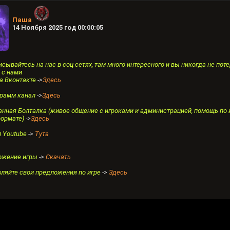
Паша
14 Ноября 2025 год 00:00:05
сывайтесь на нас в соц сетях, там много интересного и вы никогда не пот
 с нами
а Вконтакте
->
Здесь
грамм канал
->
Здесь
нная Болталка (живое общение с игроками и администрацией, помощь по 
формате)
->
Здесь
л Youtube
->
Тута
ожение игры
->
Скачать
ляйте свои предложения по игре
->
Здесь