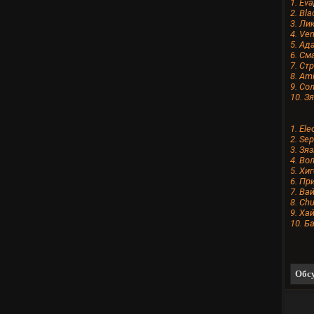
1. Evа
2. Bla
3. Ли
4. Ve
5. Aд
6. См
7. Ст
8. Am
9. Со
10. З
1. Ele
2. Sep
3. Зя
4. Во
5. Хи
6. Пр
7. Ва
8. Ch
9. Ха
10. Б
Обсу