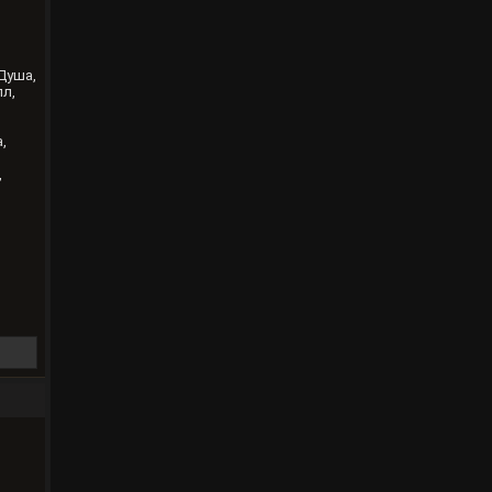
Душа,
лл,
,
,