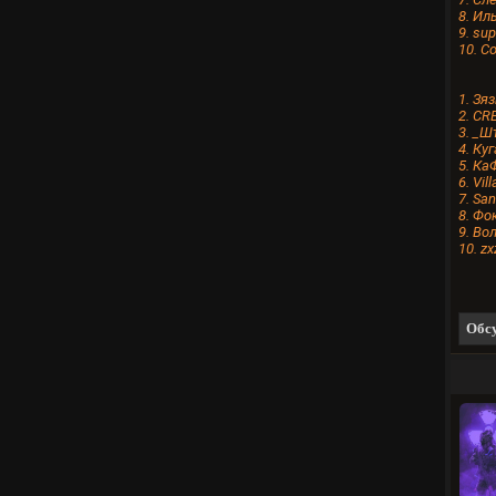
8. Ил
9. su
10. С
1. Зя
2. CR
3. _Ш
4. Ку
5. Ка
6. Vil
7. San
8. Фо
9. Во
10. z
Обсу