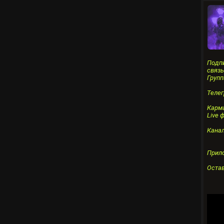
Подпи
связь
Групп
Теле
Карма
Live 
Кана
Прил
Остав