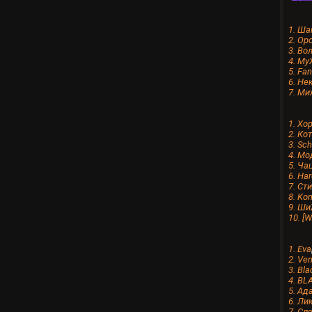
1. Ш
2. Op
3. Во
4. М
5. Fa
6. Не
7. Ми
1. Хо
2. Ко
3. Sch
4. М
5. Ча
6. Ha
7. Ст
8. Ko
9. Ши
10. [
1. Evа
2. Ve
3. Bla
4. BL
5. Aд
6. Ли
7. Сл