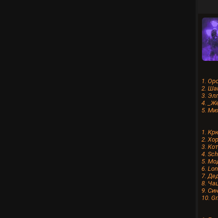
1. Op
2. Ш
3. Эл
4. _Ж
5. Ми
1. Кр
2. Хо
3. Ко
4. Sch
5. М
6. Lo
7. Де
8. Ча
9. Си
10. G