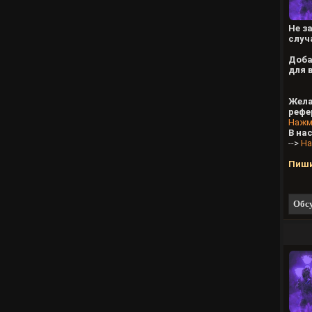
Не з
случ
Доба
для 
Жела
рефе
Нажм
В на
-->
На
Пиши
Обсу