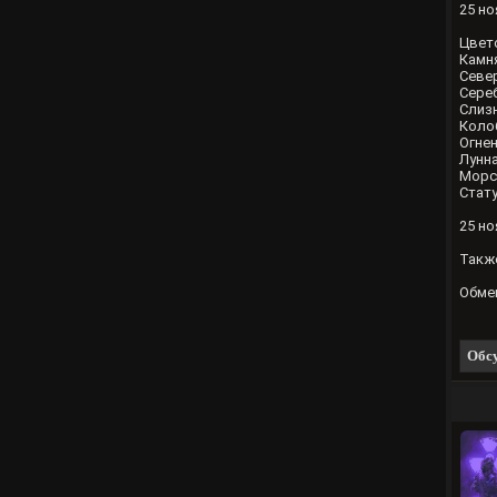
25 но
Цвет
Камня
Север
Сереб
Слизн
Колоб
Огнен
Лунна
Морск
Стату
25 но
Также
Обмен
Обсу