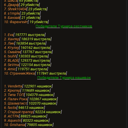
5. ШиZa
[
65 убийств
]
6. Дварф
[
29 убийств
]
7. Shrek10404
[
23 убийств
]
8. s1mple
[
23 убийств
]
9. Бaнзай
[
21 убийств
]
10. Фаренгейт
[
19 убийств
]
Победители Турнира охотников
1. Evа
[
197771 выстрела
]
2. Хантеp
[
186319 выстрела
]
3. Лик
[
163854 выстрела
]
4. Ктулху
[
160162 выстрела
]
5. Смайли
[
137767 выстрела
]
6. txuhh
[
130303 выстрела
]
7. BLADE
[
129373 выстрела
]
8. SeVma
[
122154 выстрела
]
9. Amic
[
119751 выстрела
]
10. СтранникЖека
[
117841 выстрела
]
Победители Турнира нашивок
1. Vendettа
[
122901 нашивок
]
2. Крюгер
[
119689 нашивок
]
3. Типа ТОП
[
104379 нашивок
]
4. Палач Рока
[
102867 нашивок
]
5. Шахматист
[
102070 нашивок
]
6. fastix
[
94613 нашивок
]
7. Старый прапор
[
92224 нашивок
]
8. ACTPA
[
88825 нашивок
]
9. Aquestri
[
80323 нашивок
]
10. Grishania
[
79805 нашивок
]