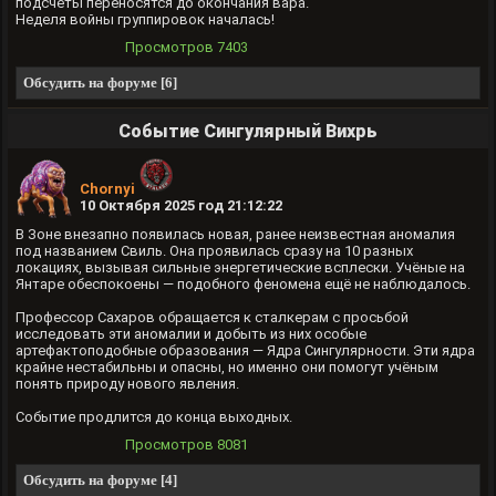
подсчёты переносятся до окончания вара.
Неделя войны группировок началась!
Просмотров
7403
Обсудить на форуме [6]
Событие Сингулярный Вихрь
Chornyi
10 Октября 2025 год 21:12:22
В Зоне внезапно появилась новая, ранее неизвестная аномалия
под названием Свиль. Она проявилась сразу на 10 разных
локациях, вызывая сильные энергетические всплески. Учёные на
Янтаре обеспокоены — подобного феномена ещё не наблюдалось.
Профессор Сахаров обращается к сталкерам с просьбой
исследовать эти аномалии и добыть из них особые
артефактоподобные образования — Ядра Сингулярности. Эти ядра
крайне нестабильны и опасны, но именно они помогут учёным
понять природу нового явления.
Событие продлится до конца выходных.
Просмотров
8081
Обсудить на форуме [4]