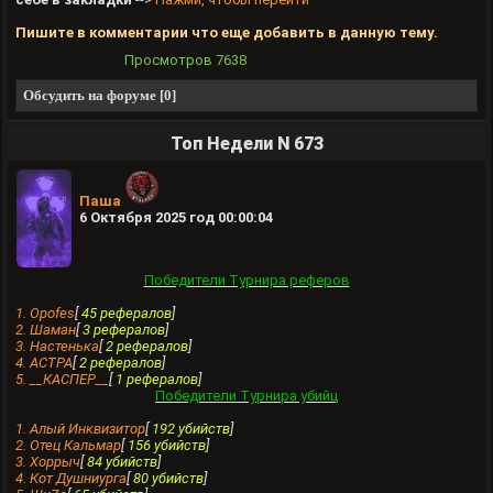
Пишите в комментарии что еще добавить в данную тему.
Просмотров
7638
Обсудить на форуме [0]
Топ Недели N 673
Паша
6 Октября 2025 год 00:00:04
Победители Турнира реферов
1. Opofes
[
45 рефералов
]
2. Шамaн
[
3 рефералов
]
3. Настенька
[
2 рефералов
]
4. ACTPA
[
2 рефералов
]
5. __КАСПЕР__
[
1 рефералов
]
Победители Турнира убийц
1. Алый Инквизитор
[
192 убийств
]
2. Отец Кальмар
[
156 убийств
]
3. Хоррыч
[
84 убийств
]
4. Кот Душниурга
[
80 убийств
]