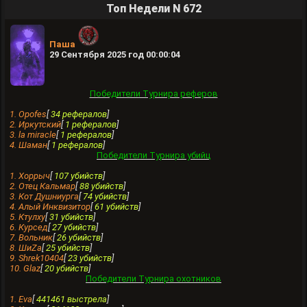
Топ Недели N 672
Паша
29 Сентября 2025 год 00:00:04
Победители Турнира реферов
1. Opofes
[
34 рефералов
]
2. Иркутский
[
1 рефералов
]
3. la miracle
[
1 рефералов
]
4. Шамaн
[
1 рефералов
]
Победители Турнира убийц
1. Хоррыч
[
107 убийств
]
2. Отец Кальмар
[
88 убийств
]
3. Кот Душниурга
[
74 убийств
]
4. Алый Инквизитор
[
61 убийств
]
5. Ктулху
[
31 убийств
]
6. Курсед
[
27 убийств
]
7. Вольник
[
26 убийств
]
8. ШиZa
[
25 убийств
]
9. Shrek10404
[
23 убийств
]
10. Glaz
[
20 убийств
]
Победители Турнира охотников
1. Evа
[
441461 выстрела
]