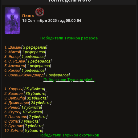
Паша
15 Сентября 2025 год 00:00:04
Победители Турнира реферов
1. Шамaн
[
3 рефералов
]
2. Михей
[
1 рефералов
]
3. Эспер
[
1 рефералов
]
4. CTREJI0K
[
1 рефералов
]
5. Apхангел
[
1 рефералов
]
6. Камаз
[
1 рефералов
]
7. СоевыйСкФидвард
[
1 рефералов
]
Победители Турнира убийц
1. Хоррыч
[
85 убийств
]
2. Вольник
[
35 убийств
]
3. Demiurhg
[
32 убийств
]
4. Доминация
[
24 убийств
]
5. Ренко
[
13 убийств
]
6. Ктулху
[
10 убийств
]
7. Госпитaль
[
7 убийств
]
8. Сотис
[
7 убийств
]
9. Бухарик
[
7 убийств
]
10. SeVma
[
6 убийств
]
Победители Турнира охотников