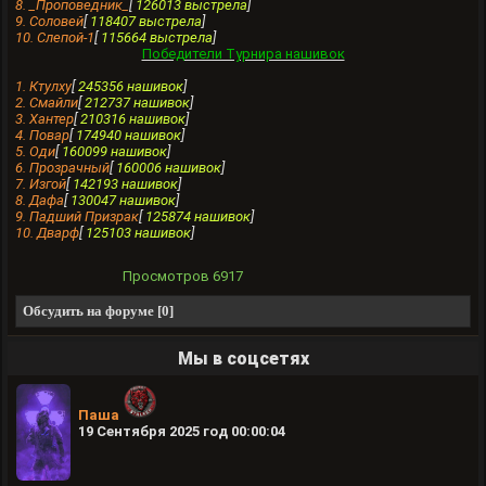
8. _Проповедник_
[
126013 выстрела
]
9. Сoловей
[
118407 выстрела
]
10. Слепой-1
[
115664 выстрела
]
Победители Турнира нашивок
1. Ктулху
[
245356 нашивок
]
2. Смайли
[
212737 нашивок
]
3. Хантеp
[
210316 нашивок
]
4. Повар
[
174940 нашивок
]
5. Оди
[
160099 нашивок
]
6. Прозрачный
[
160006 нашивок
]
7. Изгой
[
142193 нашивок
]
8. Дафа
[
130047 нашивок
]
9. Падший Призрак
[
125874 нашивок
]
10. Дварф
[
125103 нашивок
]
Просмотров
6917
Обсудить на форуме [0]
Мы в соцсетях
Паша
19 Сентября 2025 год 00:00:04