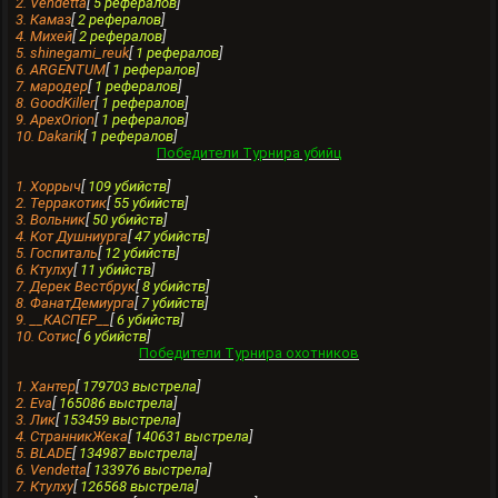
2. Vendettа
[
5 рефералов
]
3. Камаз
[
2 рефералов
]
4. Михей
[
2 рефералов
]
5. shinegami_reuk
[
1 рефералов
]
6. ARGENTUM
[
1 рефералов
]
7. мародер
[
1 рефералов
]
8. GoodKiller
[
1 рефералов
]
9. ApexOrion
[
1 рефералов
]
10. Dakarik
[
1 рефералов
]
Победители Турнира убийц
1. Хоррыч
[
109 убийств
]
2. Терракотик
[
55 убийств
]
3. Вольник
[
50 убийств
]
4. Кот Душниурга
[
47 убийств
]
5. Госпитaль
[
12 убийств
]
6. Ктулху
[
11 убийств
]
7. Дерек Вестбрук
[
8 убийств
]
8. ФанатДемиурга
[
7 убийств
]
9. __КАСПЕР__
[
6 убийств
]
10. Сотис
[
6 убийств
]
Победители Турнира охотников
1. Хантеp
[
179703 выстрела
]
2. Evа
[
165086 выстрела
]
3. Лик
[
153459 выстрела
]
4. СтранникЖека
[
140631 выстрела
]
5. BLADE
[
134987 выстрела
]
6. Vendettа
[
133976 выстрела
]
7. Ктулху
[
126568 выстрела
]