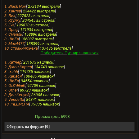
1. Black Noir
[
272134 выстрела
]
2. Хантеp
[
234422 выстрела
]
3. Лик
[
227823 выстрела
]
4. Ктулху
[
204545 выстрела
]
5. Evа
[
196870 выстрела
]
6. Проф
[
171934 выстрела
]
7. Смайли
[
158896 выстрела
]
8. ШиZa
[
156087 выстрела
]
9. Max4477
[
138399 выстрела
]
10. СтранникЖека
[
137436 выстрела
]
Победители Турнира нашивок
1. Катчер
[
231673 нашивок
]
2. Джон Картер
[
134740 нашивок
]
3. txuhh
[
119735 нашивок
]
4. Какаси
[
100486 нашивок
]
5. ШиZa
[
94554 нашивок
]
6. OtShElniK
[
92709 нашивок
]
7. Other
[
89723 нашивок
]
8. Дин Кенуей
[
86905 нашивок
]
9. Vendettа
[
84341 нашивок
]
10. PILEMEHA
[
79835 нашивок
]
Просмотров
6998
Обсудить на форуме [0]