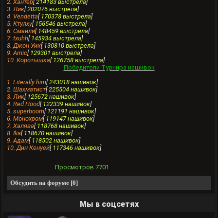
2. Хантеp
[
214183 выстрела
]
3. Лик
[
202076 выстрела
]
4. Vendettа
[
170378 выстрела
]
5. Ктулху
[
156546 выстрела
]
6. Смайли
[
148459 выстрела
]
7. txuhh
[
145934 выстрела
]
8. Джон Уик
[
130810 выстрела
]
9. Amic
[
129301 выстрела
]
10. Коротышка
[
126758 выстрела
]
Победители Турнира нашивок
1. Literally him
[
243018 нашивок
]
2. Шахматист
[
225504 нашивок
]
3. Лик
[
125672 нашивок
]
4. Red Hood
[
122339 нашивок
]
5. superboom
[
121191 нашивок
]
6. Монохром
[
119147 нашивок
]
7. Халява
[
118768 нашивок
]
8. Ilia
[
118670 нашивок
]
9. Aдам
[
118502 нашивок
]
10. Дин Кенуей
[
117346 нашивок
]
Просмотров
7701
Обсудить на форуме [0]
Мы в соцсетях