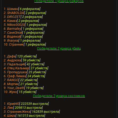
Победители Турнира реферов
1. Шамaн
[
6 рефералов
]
2. SHABOLDA
[
2 рефералов
]
3. DIROZET
[
2 рефералов
]
4. Камаз
[
2 рефералов
]
5. Nikos00020
[
1 рефералов
]
6. Barmaley
[
1 рефералов
]
7. СаняЗлой
[
1 рефералов
]
8. Водяной
[
1 рефералов
]
9. Ilnaryxa
[
1 рефералов
]
10. Странник
[
1 рефералов
]
Победители Турнира убийц
1. Дафа
[
120 убийств
]
2. Андрюха
[
59 убийств
]
3. Падальщиk
[
42 убийств
]
4. Отец Кальмар
[
27 убийств
]
5. Пропадушка
[
25 убийств
]
6. Граф Лиман
[
24 убийств
]
7. RANGO
[
22 убийств
]
8. Mортик
[
21 убийств
]
9. Your_Death
[
19 убийств
]
10. Жукк
[
15 убийств
]
Победители Турнира охотников
1. Юрий40
[
222539 выстрела
]
2. Лик
[
209813 выстрела
]
3. СтранникЖека
[
162839 выстрела
]
4. Шиza
[
161315 выстрела
]