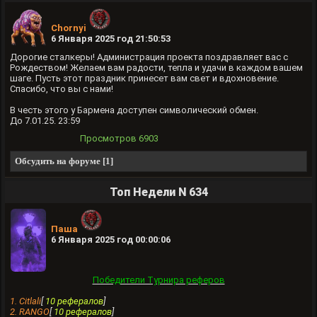
Chornyi
6 Января 2025 год 21:50:53
Дорогие сталкеры! Администрация проекта поздравляет вас с
Рождеством! Желаем вам радости, тепла и удачи в каждом вашем
шаге. Пусть этот праздник принесет вам свет и вдохновение.
Спасибо, что вы с нами!
В честь этого у Бармена доступен символический обмен.
До 7.01.25. 23:59
Просмотров
6903
Обсудить на форуме [1]
Топ Недели N 634
Паша
6 Января 2025 год 00:00:06
Победители Турнира реферов
1. Citlali
[
10 рефералов
]
2. RANGO
[
10 рефералов
]