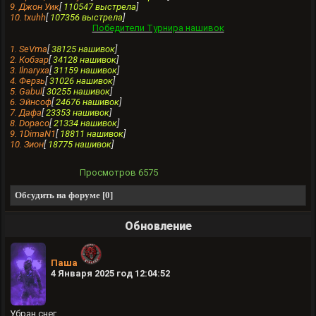
9. Джон Уик
[
110547 выстрела
]
10. txuhh
[
107356 выстрела
]
Победители Турнира нашивок
1. SeVma
[
38125 нашивок
]
2. Кобзар
[
34128 нашивок
]
3. Ilnaryxa
[
31159 нашивок
]
4. Фeрзь
[
31026 нашивок
]
5. Gabul
[
30255 нашивок
]
6. Эйнсоф
[
24676 нашивок
]
7. Дафа
[
23353 нашивок
]
8. Dopaco
[
21334 нашивок
]
9. 1DimaN1
[
18811 нашивок
]
10. Зион
[
18775 нашивок
]
Просмотров
6575
Обсудить на форуме [0]
Обновление
Паша
4 Января 2025 год 12:04:52
Убран снег