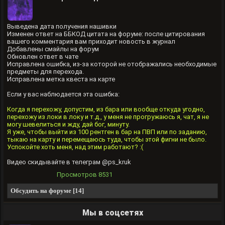
Выведена дата получения нашивки
Изменен ответ на ББКОД цитата на форуме: после цитирования
вашего комментария вам приходит новость в журнал
Добавлены смайлы на форум
Обновлен ответ в чате
Исправлена ошибка, из-за которой не отображались необходимые
предметы для перехода.
Исправлена метка квеста на карте
Если у вас наблюдается эта ошибка:
Когда я перехожу, допустим, из бара или вообще откуда угодно,
перехожу из локи в локу и т.д., у меня не прогружаюсь я, чат, я не
могу шевелиться и жду, дай бог, минуту.
Я уже, чтобы выйти из 100 рентген в бар на ПВП или по заданию,
тыкаю на карту и перемещаюсь туда, чтобы этой фигни не было.
Успокойте хоть меня, над этим работают? :(
Видео скидывайте в телеграм @ps_kruk
Просмотров
8531
Обсудить на форуме [14]
Мы в соцсетях