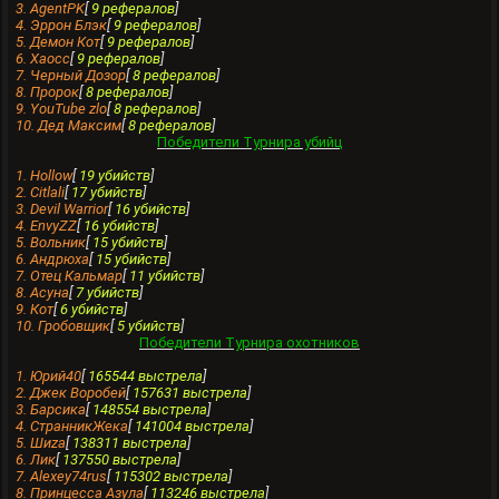
3. AgentPK
[
9 рефералов
]
4. Эррон Блэк
[
9 рефералов
]
5. Демон Кот
[
9 рефералов
]
6. Хаосс
[
9 рефералов
]
7. Черный Дозор
[
8 рефералов
]
8. Пpopoк
[
8 рефералов
]
9. YouTube zlo
[
8 рефералов
]
10. Дед Максим
[
8 рефералов
]
Победители Турнира убийц
1. Hollow
[
19 убийств
]
2. Citlali
[
17 убийств
]
3. Devil Warrior
[
16 убийств
]
4. EnvyZZ
[
16 убийств
]
5. Вольник
[
15 убийств
]
6. Андрюха
[
15 убийств
]
7. Отец Кальмар
[
11 убийств
]
8. Асуна
[
7 убийств
]
9. Кот
[
6 убийств
]
10. Грoбовщик
[
5 убийств
]
Победители Турнира охотников
1. Юрий40
[
165544 выстрела
]
2. Джек Воробей
[
157631 выстрела
]
3. Барсика
[
148554 выстрела
]
4. СтранникЖека
[
141004 выстрела
]
5. Шиza
[
138311 выстрела
]
6. Лик
[
137550 выстрела
]
7. Alexey74rus
[
115302 выстрела
]
8. Принцесса Азула
[
113246 выстрела
]