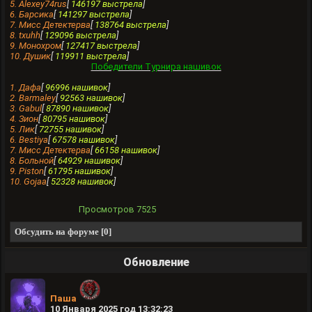
5. Alexey74rus
[
146197 выстрела
]
6. Барсика
[
141297 выстрела
]
7. Мисс Детектерва
[
138764 выстрела
]
8. txuhh
[
129096 выстрела
]
9. Монохром
[
127417 выстрела
]
10. Душик
[
119911 выстрела
]
Победители Турнира нашивок
1. Дафа
[
96996 нашивок
]
2. Barmaley
[
92563 нашивок
]
3. Gabul
[
87890 нашивок
]
4. Зион
[
80795 нашивок
]
5. Лик
[
72755 нашивок
]
6. Bestiya
[
67578 нашивок
]
7. Мисс Детектерва
[
66158 нашивок
]
8. Больной
[
64929 нашивок
]
9. Piston
[
61795 нашивок
]
10. Gojaa
[
52328 нашивок
]
Просмотров
7525
Обсудить на форуме [0]
Обновление
Паша
10 Января 2025 год 13:32:23