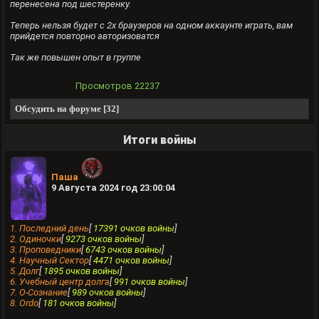
перенесена под шестеренку.
Теперь нельзя будет с 2х браузеров на одном аккаунте играть, вам
прийдется повторно авторизоватся
Так же повышен опыт в группе
Просмотров
22237
Обсудить на форуме [32]
Итоги войны
Паша
9 Августа 2024 год 23:00:04
1. Последний день
[
17391 очков войны
]
2. Одиночки
[
9273 очков войны
]
3. Проповедники
[
6743 очков войны
]
4. Научный Сектор
[
4471 очков войны
]
5. Долг
[
1895 очков войны
]
6. Учебный центр долга
[
991 очков войны
]
7. О-Сознание
[
989 очков войны
]
8. Ordo
[
181 очков войны
]