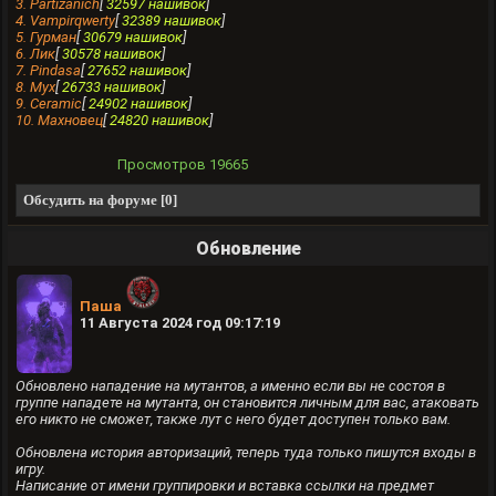
3. Partizanich
[
32597 нашивок
]
4. Vampirqwerty
[
32389 нашивок
]
5. Гурман
[
30679 нашивок
]
6. Лик
[
30578 нашивок
]
7. Pindasa
[
27652 нашивок
]
8. Мух
[
26733 нашивок
]
9. Ceramic
[
24902 нашивок
]
10. Махновец
[
24820 нашивок
]
Просмотров
19665
Обсудить на форуме [0]
Обновление
Паша
11 Августа 2024 год 09:17:19
Обновлено нападение на мутантов, а именно если вы не состоя в
группе нападете на мутанта, он становится личным для вас, атаковать
его никто не сможет, также лут с него будет доступен только вам.
Обновлена история авторизаций, теперь туда только пишутся входы в
игру.
Написание от имени группировки и вставка ссылки на предмет