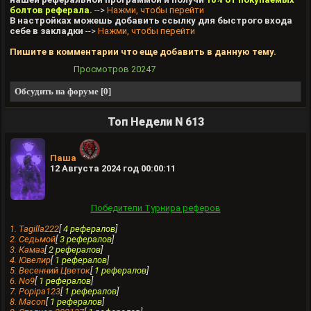
болтов реферала.
-->
Нажми, чтобы перейти
В настройках можешь добавить ссылку для быстрого входа
себе в закладки
-->
Нажми, чтобы перейти
Пишите в комментарии что еще добавить в данную тему.
Просмотров
20247
Обсудить на форуме [0]
Топ Недели N 613
Паша
12 Августа 2024 год 00:00:11
Победители Турнира реферов
1. Tagilla222
[
4 рефералов
]
2. Седьмой
[
3 рефералов
]
3. Камаз
[
2 рефералов
]
4. Ювелир
[
1 рефералов
]
5. Весенний Цветок
[
1 рефералов
]
6. No9
[
1 рефералов
]
7. Popipa123
[
1 рефералов
]
8. Macon
[
1 рефералов
]