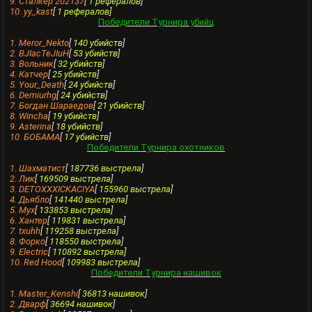
9. Сталкер 202137
[
1 рефералов
]
10. yy_kast
[
1 рефералов
]
Победители Турнира убийц
1. Meror_Nekto
[
140 убийств
]
2. BJIacTeJIuH
[
53 убийств
]
3. Вольник
[
32 убийств
]
4. Катчер
[
25 убийств
]
5. Your_Death
[
24 убийств
]
6. Demiurhg
[
24 убийств
]
7. Богдан Шараедов
[
21 убийств
]
8. Wincha
[
19 убийств
]
9. Asterina
[
18 убийств
]
10. БОБАМА
[
17 убийств
]
Победители Турнира охотников
1. Шахматист
[
187736 выстрела
]
2. Лик
[
169509 выстрела
]
3. DETOXXXICKACIYA
[
155960 выстрела
]
4. Дьябло
[
141440 выстрела
]
5. Мух
[
133853 выстрела
]
6. Xантер
[
119831 выстрела
]
7. txuhh
[
119258 выстрела
]
8. Форко
[
118550 выстрела
]
9. Еlectric
[
110892 выстрела
]
10. Red Hood
[
109983 выстрела
]
Победители Турнира нашивок
1. Master_Kenshi
[
36813 нашивок
]
2. Дварф
[
36694 нашивок
]