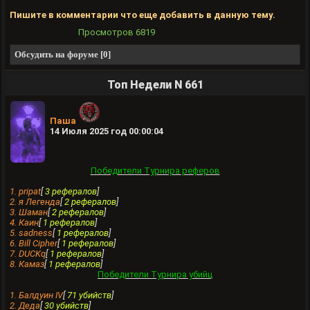
Пишите в комментарии что еще добавить в данную тему.
Просмотров
6819
Обсудить на форуме [0]
Топ Недели N 661
Паша
14 Июля 2025 год 00:00:04
Победители Турнира реферов
1. pripat
[
3 рефералов
]
2. я Легенда
[
2 рефералов
]
3. Шамaн
[
2 рефералов
]
4. Каин
[
1 рефералов
]
5. sadness
[
1 рефералов
]
6. Bill Cipher
[
1 рефералов
]
7. DUCKq
[
1 рефералов
]
8. Камаз
[
1 рефералов
]
Победители Турнира убийц
1. Балдуин IV
[
71 убийств
]
2. Деда
[
30 убийств
]