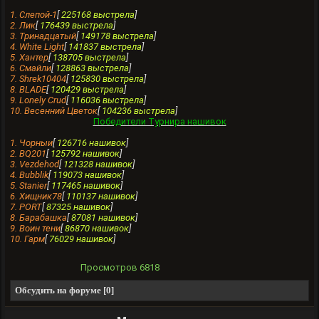
1. Слепой-1
[
225168 выстрела
]
2. Лик
[
176439 выстрела
]
3. Тринaдцатый
[
149178 выстрела
]
4. White Light
[
141837 выстрела
]
5. Хантеp
[
138705 выстрела
]
6. Смайли
[
128863 выстрела
]
7. Shrek10404
[
125830 выстрела
]
8. BLADE
[
120429 выстрела
]
9. Lonely Crud
[
116036 выстрела
]
10. Весенний Цветок
[
104236 выстрела
]
Победители Турнира нашивок
1. Чорныи
[
126716 нашивок
]
2. BQ201
[
125792 нашивок
]
3. Vezdehod
[
121328 нашивок
]
4. Bubblik
[
119073 нашивок
]
5. Stanier
[
117465 нашивок
]
6. Хищник78
[
110137 нашивок
]
7. PORT
[
87325 нашивок
]
8. Барабашка
[
87081 нашивок
]
9. Воин тени
[
86870 нашивок
]
10. Гарм
[
76029 нашивок
]
Просмотров
6818
Обсудить на форуме [0]