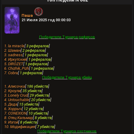
Паша
21 Июля 2025 год 00:00:03
Победители Турнира реферов
1. la miracle
[
3 рефералов
]
2. Шамaн
[
2 рефералов
]
3. sadness
[
1 рефералов
]
4. Иркутский
[
1 рефералов
]
5. DIROZET
[
1 рефералов
]
6. Chizhik_Pizh
[
1 рефералов
]
7. Cobra
[
1 рефералов
]
Победители Турнира убийц
1. Алисочка
[
186 убийств
]
2. Кроули
[
35 убийств
]
3. Lonely Crud
[
29 убийств
]
4. Untouchable
[
20 убийств
]
5. Деда
[
15 убийств
]
6. Хоррыч
[
12 убийств
]
7. CONEXION
[
10 убийств
]
8. Отец Кальмар
[
8 убийств
]
9. Изгой
[
8 убийств
]
10. Модификация
[
7 убийств
]
Победители Турнира охотников