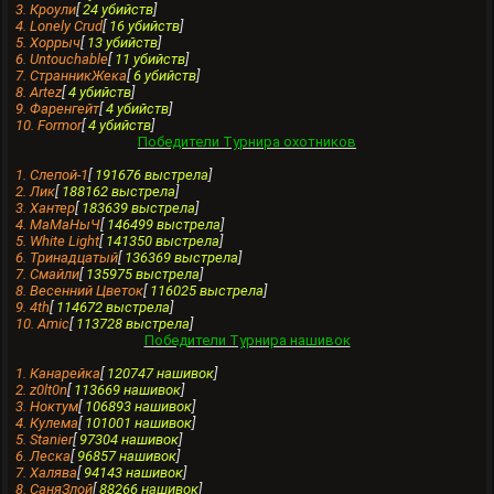
3. Кроули
[
24 убийств
]
4. Lonely Crud
[
16 убийств
]
5. Хоррыч
[
13 убийств
]
6. Untouchable
[
11 убийств
]
7. СтранникЖека
[
6 убийств
]
8. Artez
[
4 убийств
]
9. Фаренгейт
[
4 убийств
]
10. Formor
[
4 убийств
]
Победители Турнира охотников
1. Слепой-1
[
191676 выстрела
]
2. Лик
[
188162 выстрела
]
3. Хантеp
[
183639 выстрела
]
4. МаМаНыЧ
[
146499 выстрела
]
5. White Light
[
141350 выстрела
]
6. Тринaдцатый
[
136369 выстрела
]
7. Смайли
[
135975 выстрела
]
8. Весенний Цветок
[
116025 выстрела
]
9. 4th
[
114672 выстрела
]
10. Amic
[
113728 выстрела
]
Победители Турнира нашивок
1. Кaнарейка
[
120747 нашивок
]
2. z0lt0n
[
113669 нашивок
]
3. Ноктум
[
106893 нашивок
]
4. Кулема
[
101001 нашивок
]
5. Stanier
[
97304 нашивок
]
6. Леска
[
96857 нашивок
]
7. Халява
[
94143 нашивок
]
8. СаняЗлой
[
88266 нашивок
]