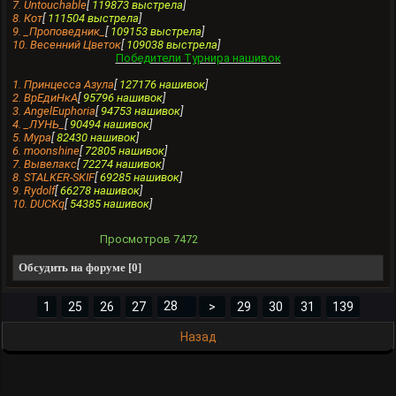
7. Untouchable
[
119873 выстрела
]
8. Кот
[
111504 выстрела
]
9. _Проповедник_
[
109153 выстрела
]
10. Весенний Цветок
[
109038 выстрела
]
Победители Турнира нашивок
1. Принцесса Азула
[
127176 нашивок
]
2. ВрЕдиНкA
[
95796 нашивок
]
3. AngelEuphoria
[
94753 нашивок
]
4. _ЛУНЬ_
[
90494 нашивок
]
5. Мура
[
82430 нашивок
]
6. moonshine
[
72805 нашивок
]
7. Вывелакс
[
72274 нашивок
]
8. STALKER-SKIF
[
69285 нашивок
]
9. Rydolf
[
66278 нашивок
]
10. DUCKq
[
54385 нашивок
]
Просмотров
7472
Обсудить на форуме [0]
1
25
26
27
>
29
30
31
139
Назад