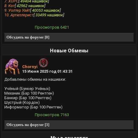
7. ХОРС
[
49404 нашивок
]
8. Кот
[
42962 нашивок
]
9. Уолтер Уайт
[
40053 нашивок
]
10. Артиллерист
[
33499 нашивок
]
Просмотров
6421
Обсудить на форуме [0]
Новые Обмены
Chornyi
15 Июня 2025 год 01:43:31
Добавлены обмены на нашивки:
Учёный (Бункер Учёных)
Механик (Бар 100 Рентген)
Банкир (Бар 100 Рентген)
Шустрый (Кордон)
Информатор (Бар 100 Рентген)
Просмотров
7163
Обсудить на форуме [3]