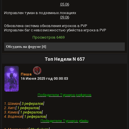
05.06
Исправлен туман в подземных локациях
09.06
Обновлена система обновления игроков в PVP
Исправлен баг с невозможностью убийства игрока в PVP
Просмотров
6469
Обсудить на форуме [4]
Топ Недели N 657
Паша
16 Июня 2025 год 00:00:03
Победители Турнира реферов
1. Шамaн
[
3 рефералов
]
2. Хигс
[
1 рефералов
]
3. Камаз
[
1 рефералов
]
4. Водяной
[
1 рефералов
]
Победители Турнира убийц