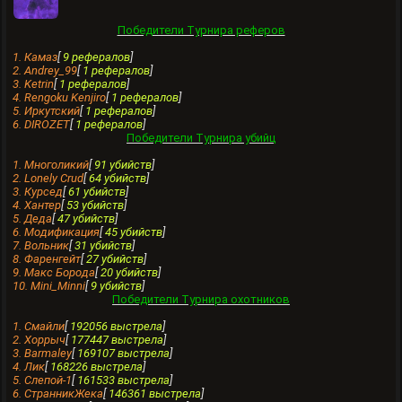
Победители Турнира реферов
1. Камаз
[
9 рефералов
]
2. Andrey_99
[
1 рефералов
]
3. Ketrin
[
1 рефералов
]
4. Rengoku Kenjiro
[
1 рефералов
]
5. Иркутский
[
1 рефералов
]
6. DIROZET
[
1 рефералов
]
Победители Турнира убийц
1. Многоликий
[
91 убийств
]
2. Lonely Crud
[
64 убийств
]
3. Курсед
[
61 убийств
]
4. Хантеp
[
53 убийств
]
5. Деда
[
47 убийств
]
6. Модификация
[
45 убийств
]
7. Вольник
[
31 убийств
]
8. Фаренгейт
[
27 убийств
]
9. Макс Борода
[
20 убийств
]
10. Mini_Minni
[
9 убийств
]
Победители Турнира охотников
1. Смайли
[
192056 выстрела
]
2. Хоррыч
[
177447 выстрела
]
3. Barmaley
[
169107 выстрела
]
4. Лик
[
168226 выстрела
]
5. Слепой-1
[
161533 выстрела
]
6. СтранникЖека
[
146361 выстрела
]