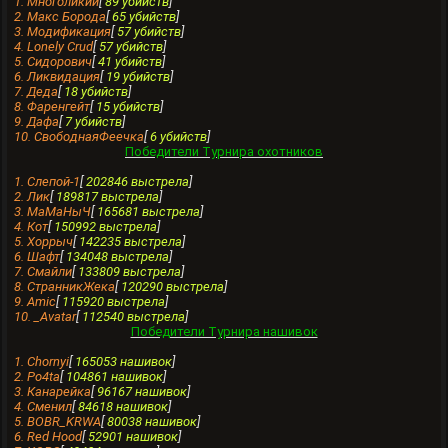
1. Многоликий
[
89 убийств
]
2. Макс Борода
[
65 убийств
]
3. Модификация
[
57 убийств
]
4. Lonely Crud
[
57 убийств
]
5. Cидорович
[
41 убийств
]
6. Ликвидация
[
19 убийств
]
7. Деда
[
18 убийств
]
8. Фаренгейт
[
15 убийств
]
9. Дафа
[
7 убийств
]
10. СвободнаяФеечка
[
6 убийств
]
Победители Турнира охотников
1. Слепой-1
[
202846 выстрела
]
2. Лик
[
189817 выстрела
]
3. МаМаНыЧ
[
165681 выстрела
]
4. Кот
[
150992 выстрела
]
5. Хоррыч
[
142235 выстрела
]
6. Шафт
[
134048 выстрела
]
7. Смайли
[
133809 выстрела
]
8. СтранникЖека
[
120290 выстрела
]
9. Amic
[
115920 выстрела
]
10. _Avatar
[
112540 выстрела
]
Победители Турнира нашивок
1. Chornyi
[
165053 нашивок
]
2. Po4ta
[
104861 нашивок
]
3. Кaнарейка
[
96167 нашивок
]
4. Сменил
[
84618 нашивок
]
5. BOBR_KRWA
[
80038 нашивок
]
6. Red Hood
[
52901 нашивок
]