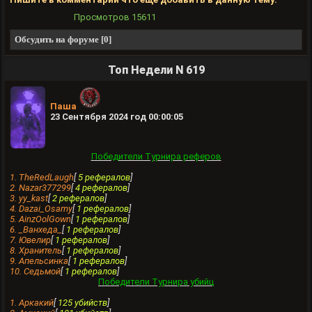
Просмотров
15611
Обсудить на форуме [0]
Топ Недели N 619
Паша
23 Сентября 2024 год 00:00:05
Победители Турнира реферов
1. TheRedLaugh
[
5 рефералов
]
2. Nazar377299
[
4 рефералов
]
3. yy_kast
[
2 рефералов
]
4. Dazai_Osamy
[
1 рефералов
]
5. AinzOolGown
[
1 рефералов
]
6. _Ванхеда_
[
1 рефералов
]
7. Ювелир
[
1 рефералов
]
8. Хранитель
[
1 рефералов
]
9. Апельсинка
[
1 рефералов
]
10. Седьмой
[
1 рефералов
]
Победители Турнира убийц
1. Аркакий
[
125 убийств
]