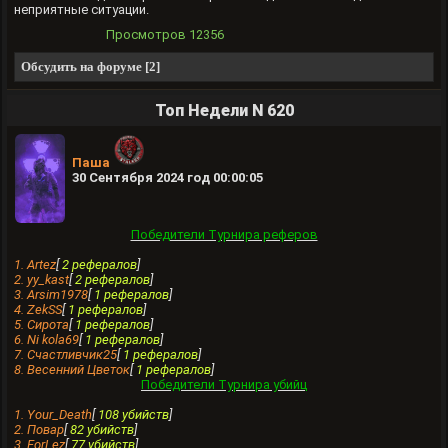
неприятные ситуации.
Просмотров
12356
Обсудить на форуме [2]
Топ Недели N 620
Паша
30 Сентября 2024 год 00:00:05
Победители Турнира реферов
1. Artez
[
2 рефералов
]
2. yy_kast
[
2 рефералов
]
3. Arsim1978
[
1 рефералов
]
4. ZekSS
[
1 рефералов
]
5. Сирота
[
1 рефералов
]
6. Ni kola69
[
1 рефералов
]
7. Счастливчик25
[
1 рефералов
]
8. Весенний Цветок
[
1 рефералов
]
Победители Турнира убийц
1. Your_Death
[
108 убийств
]
2. Повар
[
82 убийств
]
3. ForLez
[
77 убийств
]