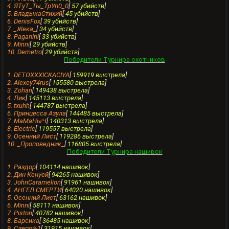
4. ЯТуТ_Ты_ТрУп0_0
[
57 убийств
]
5. ВладыкаСтиxий
[
45 убийств
]
6. DenisFox
[
39 убийств
]
7. _Жека_
[
34 убийств
]
8. Paganini
[
33 убийств
]
9. Minni
[
29 убийств
]
10. Demetro
[
29 убийств
]
Победители Турнира охотников
1. DETOXXXICKACIYA
[
159919 выстрела
]
2. Alexey74rus
[
155580 выстрела
]
3. Zohan
[
149438 выстрела
]
4. Лик
[
145113 выстрела
]
5. txuhh
[
144787 выстрела
]
6. Принцесса Азула
[
144485 выстрела
]
7. МаМаНыЧ
[
140313 выстрела
]
8. Еlectric
[
119557 выстрела
]
9. Осенний Лист
[
119286 выстрела
]
10. _Проповедник_
[
116805 выстрела
]
Победители Турнира нашивок
1. Раздор
[
104114 нашивок
]
2. Дин Кенуей
[
94265 нашивок
]
3. JohnCaramelion
[
91961 нашивок
]
4. АНГЕЛ СМЕРТИ
[
64020 нашивок
]
5. Осенний Лист
[
63162 нашивок
]
6. Minni
[
58111 нашивок
]
7. Piston
[
40782 нашивок
]
8. Барсика
[
36485 нашивок
]
9. Слепой-1
[
31915 нашивок
]