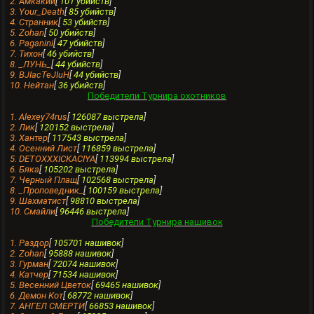
2. Амкакий
[
101 убийств
]
3. Your_Death
[
85 убийств
]
4. Странник
[
53 убийств
]
5. Zohan
[
50 убийств
]
6. Paganini
[
47 убийств
]
7. Тихон
[
46 убийств
]
8. _ЛУНЬ_
[
44 убийств
]
9. BJIacTeJIuH
[
44 убийств
]
10. Нейтан
[
36 убийств
]
Победители Турнира охотников
1. Alexey74rus
[
126087 выстрела
]
2. Лик
[
120152 выстрела
]
3. Xантер
[
117543 выстрела
]
4. Осенний Лист
[
116859 выстрела
]
5. DETOXXXICKACIYA
[
113994 выстрела
]
6. Бяка
[
105202 выстрела
]
7. Черный Плащ
[
102568 выстрела
]
8. _Проповедник_
[
100159 выстрела
]
9. Шахматист
[
98810 выстрела
]
10. Смайли
[
96446 выстрела
]
Победители Турнира нашивок
1. Раздор
[
105701 нашивок
]
2. Zohan
[
95888 нашивок
]
3. Гурман
[
72074 нашивок
]
4. Катчер
[
71534 нашивок
]
5. Весенний Цветок
[
69465 нашивок
]
6. Демон Кот
[
68772 нашивок
]
7. АНГЕЛ СМЕРТИ
[
66853 нашивок
]